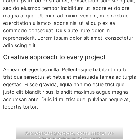
Lorem ipsum dolor sit amet, consectetur adipisicing elit,
sed do eiusmod tempor incididunt ut labore et dolore
magna aliqua. Ut enim ad minim veniam, quis nostrud
exercitation ullamco laboris nisi ut aliquip ex ea
commodo consequat. Duis aute irure dolor in
reprehenderit. Lorem ipsum dolor sit amet, consectetur
adipiscing elit.
Creative approach to every project
Aenean et egestas nulla. Pellentesque habitant morbi
tristique senectus et netus et malesuada fames ac turpis
egestas. Fusce gravida, ligula non molestie tristique,
justo elit blandit risus, blandit maximus augue magna
accumsan ante. Duis id mi tristique, pulvinar neque at,
lobortis tortor.
Stet clita kasd gubergren, no sea sanctus est
labore et dolore. By
Kevin Smith