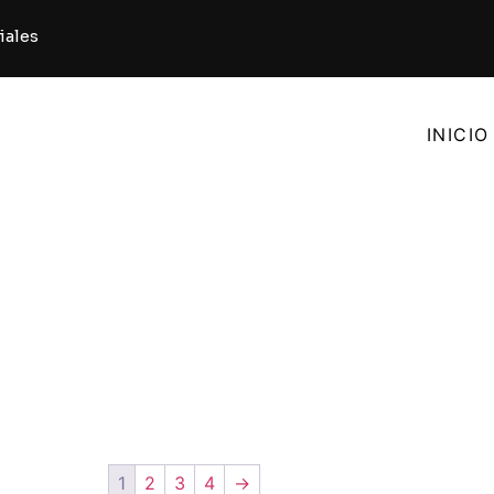
iales
INICIO
news
1
2
3
4
→