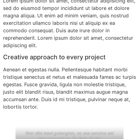
Lorem ipsum dolor sit amet, consectetur adipisicing elit,
sed do eiusmod tempor incididunt ut labore et dolore
magna aliqua. Ut enim ad minim veniam, quis nostrud
exercitation ullamco laboris nisi ut aliquip ex ea
commodo consequat. Duis aute irure dolor in
reprehenderit. Lorem ipsum dolor sit amet, consectetur
adipiscing elit.
Creative approach to every project
Aenean et egestas nulla. Pellentesque habitant morbi
tristique senectus et netus et malesuada fames ac turpis
egestas. Fusce gravida, ligula non molestie tristique,
justo elit blandit risus, blandit maximus augue magna
accumsan ante. Duis id mi tristique, pulvinar neque at,
lobortis tortor.
Stet clita kasd gubergren, no sea sanctus est
labore et dolore. By
Kevin Smith