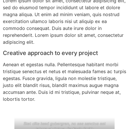
Lorem ipsum dolor sit amet, consectetur adipisicing elit,
sed do eiusmod tempor incididunt ut labore et dolore
magna aliqua. Ut enim ad minim veniam, quis nostrud
exercitation ullamco laboris nisi ut aliquip ex ea
commodo consequat. Duis aute irure dolor in
reprehenderit. Lorem ipsum dolor sit amet, consectetur
adipiscing elit.
Creative approach to every project
Aenean et egestas nulla. Pellentesque habitant morbi
tristique senectus et netus et malesuada fames ac turpis
egestas. Fusce gravida, ligula non molestie tristique,
justo elit blandit risus, blandit maximus augue magna
accumsan ante. Duis id mi tristique, pulvinar neque at,
lobortis tortor.
Stet clita kasd gubergren, no sea sanctus est
labore et dolore. By
Kevin Smith