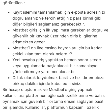
görüntülenir.
Kayıt işlemini tamamlamak için e-posta adresinizi
doğrulamanız ve tercih ettiğiniz para birimi gibi
diğer bilgileri sağlamanız gerekecektir.
Mostbet giriş için ilk yapılması gerekenler doğru ve
güvenilir bir kaynak üzerinden giriş bilgilerine
erişmekten geçer.
Mostbet’i on line casino hayranları için bu kadar
çekici kılan tam olarak nelerdir?
Yeni hesaba giriş yaptıktan hemen sonra sitede
veya uygulamada başlatılacak bir zamanlayıcı
yönlendirmeye yardımcı olacaktır.
Ortak olarak kaydolmak basit ve hızlıdır empieza
birkaç dakika içinde kabul edilirsiniz.
Bir hesap oluşturmak ve Mostbet’e giriş yapmak,
kullanıcılara platformun eğlenceli özelliklerine ve bahis
oynamak için güvenli bir ortama erişim sağlayan basit
bir işlemdir. Kullanıcılar, platformun kapsamlı özellik