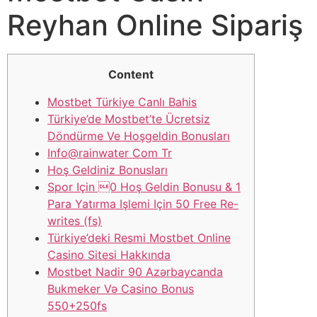
Reyhan Online Sipariş
Content
Mostbet Türkiye Canlı Bahis
Türkiye’de Mostbet’te Ücretsiz
Döndürme Ve Hoşgeldin Bonusları
Info@rainwater Com Tr
Hoş Geldiniz Bonusları
Spor Için 0 Hoş Geldin Bonusu & 1
Para Yatırma Işlemi Için 50 Free Re-
writes (fs)
Türkiye’deki Resmi Mostbet Online
Casino Sitesi Hakkında
Mostbet Nadir 90 Azərbaycanda
Bukmeker Və Casino Bonus
550+250fs