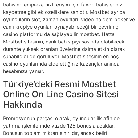
bahisleri empieza hızlı erişim için favori bahislerinizi
kaydetme gibi ek özelliklere sahiptir. Mostbet ayrıca
oyuncuların slot, zaman oyunları, video holdem poker ve
canlı krupiye oyunları oynayabileceği bir çevrimiçi
casino platformu da sağlayabilir mostbet. Hatta
Mostbet sitesinin, canlı bahis piyasasında olabilecek
durante yüksek oranları üyelerine daima etkin olarak
sunabildiği de görülüyor. Mostbet sitesinin en hoş
casino oyunlarında elde ettiğiniz kazançlar anında
hesabınıza yansır.
Türkiye’deki Resmi Mostbet
Online On Line Casino Sitesi
Hakkında
Promosyonun parçası olarak, oyuncular ilk afin de
yatırma işlemlerinde yüzde 125 bonus alacaklar.
Bonusun toplam miktarı sınırlıdır, ancak belirli