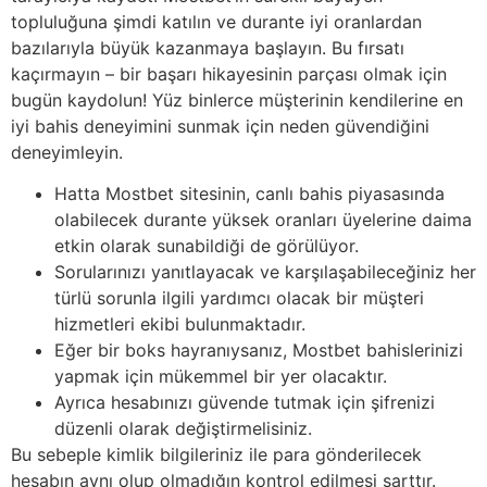
topluluğuna şimdi katılın ve durante iyi oranlardan
bazılarıyla büyük kazanmaya başlayın. Bu fırsatı
kaçırmayın – bir başarı hikayesinin parçası olmak için
bugün kaydolun! Yüz binlerce müşterinin kendilerine en
iyi bahis deneyimini sunmak için neden güvendiğini
deneyimleyin.
Hatta Mostbet sitesinin, canlı bahis piyasasında
olabilecek durante yüksek oranları üyelerine daima
etkin olarak sunabildiği de görülüyor.
Sorularınızı yanıtlayacak ve karşılaşabileceğiniz her
türlü sorunla ilgili yardımcı olacak bir müşteri
hizmetleri ekibi bulunmaktadır.
Eğer bir boks hayranıysanız, Mostbet bahislerinizi
yapmak için mükemmel bir yer olacaktır.
Ayrıca hesabınızı güvende tutmak için şifrenizi
düzenli olarak değiştirmelisiniz.
Bu sebeple kimlik bilgileriniz ile para gönderilecek
hesabın aynı olup olmadığın kontrol edilmesi şarttır.