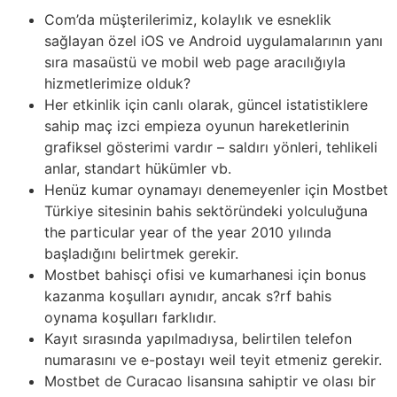
Com’da müşterilerimiz, kolaylık ve esneklik
sağlayan özel iOS ve Android uygulamalarının yanı
sıra masaüstü ve mobil web page aracılığıyla
hizmetlerimize olduk?
Her etkinlik için canlı olarak, güncel istatistiklere
sahip maç izci empieza oyunun hareketlerinin
grafiksel gösterimi vardır – saldırı yönleri, tehlikeli
anlar, standart hükümler vb.
Henüz kumar oynamayı denemeyenler için Mostbet
Türkiye sitesinin bahis sektöründeki yolculuğuna
the particular year of the year 2010 yılında
başladığını belirtmek gerekir.
Mostbet bahisçi ofisi ve kumarhanesi için bonus
kazanma koşulları aynıdır, ancak s?rf bahis
oynama koşulları farklıdır.
Kayıt sırasında yapılmadıysa, belirtilen telefon
numarasını ve e-postayı weil teyit etmeniz gerekir.
Mostbet de Curacao lisansına sahiptir ve olası bir