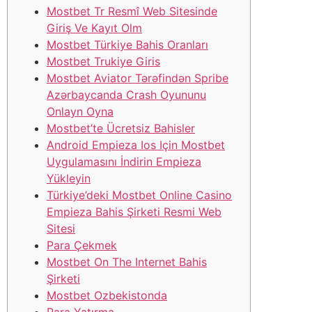
Mostbet Tr Resmî Web Sitesinde
Giriş Ve Kayıt Olm
Mostbet Türkiye Bahis Oranları
Mostbet Trukiye Giris
Mostbet Aviator Tərəfindən Spribe
Azərbaycanda Crash Oyununu
Onlayn Oyna
Mostbet’te Ücretsiz Bahisler
Android Empieza Ios Için Mostbet
Uygulamasını İndirin Empieza
Yükleyin
Türkiye’deki Mostbet Online Casino
Empieza Bahis Şirketi Resmi Web
Sitesi
Para Çekmek
Mostbet On The Internet Bahis
Şirketi
Mostbet Ozbekistonda
Para Yatırma