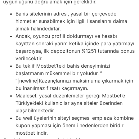
uygunluğunu doğrulamak için gereklidir.
Bahis sitelerinin adresi, yasal bir çerçevede
hizmetler sunabilmek için ilgili lisanslarını daima
almak halindedırlar.
Ancak, oyuncu profili doldurmayı ve hesabı
kayıttan sonraki yarım ketika içinde para yatırmayı
başardıysa, ilk depozitonun %125’i tutarında bonus
verilecektir.
Bu teklif Mostbet’teki bahis deneyiminizi
başlatmanın mükemmel bir yoludur. ”
“[newline]Kazançlarınızı maksimuma çıkarmak için
bu inanılmaz fırsatı kaçırmayın.
Maalesef, yasal düzenlemeler gereği Mostbet’e
Türkiye’deki kullanıcılar ayna siteler üzerinden
ulaşabilmektedir.
Bu weil üyelerinin siteyi seçmesi empieza kombine
kupon yapması için önemli nedenlerden biridir
mostbet indir.