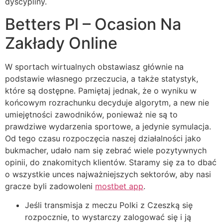
dyscypliny.
Betters Pl – Ocasion Na
Zakłady Online
W sportach wirtualnych obstawiasz głównie na
podstawie własnego przeczucia, a także statystyk,
które są dostępne. Pamiętaj jednak, że o wyniku w
końcowym rozrachunku decyduje algorytm, a new nie
umiejętności zawodników, ponieważ nie są to
prawdziwe wydarzenia sportowe, a jedynie symulacja.
Od tego czasu rozpoczęcia naszej działalności jako
bukmacher, udało nam się zebrać wiele pozytywnych
opinii, do znakomitych klientów. Staramy się za to dbać
o wszystkie unces najważniejszych sektorów, aby nasi
gracze byli zadowoleni
mostbet app
.
Jeśli transmisja z meczu Polki z Czeszką się
rozpocznie, to wystarczy zalogować się i ją