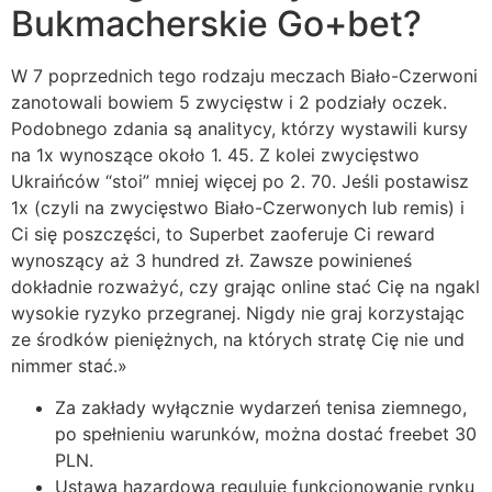
Bukmacherskie Go+bet?
W 7 poprzednich tego rodzaju meczach Biało-Czerwoni
zanotowali bowiem 5 zwycięstw i 2 podziały oczek.
Podobnego zdania są analitycy, którzy wystawili kursy
na 1x wynoszące około 1. 45. Z kolei zwycięstwo
Ukraińców “stoi” mniej więcej po 2. 70. Jeśli postawisz
1x (czyli na zwycięstwo Biało-Czerwonych lub remis) i
Ci się poszczęści, to Superbet zaoferuje Ci reward
wynoszący aż 3 hundred zł. Zawsze powinieneś
dokładnie rozważyć, czy grając online stać Cię na ngakl
wysokie ryzyko przegranej. Nigdy nie graj korzystając
ze środków pieniężnych, na których stratę Cię nie und
nimmer stać.»
Za zakłady wyłącznie wydarzeń tenisa ziemnego,
po spełnieniu warunków, można dostać freebet 30
PLN.
Ustawa hazardowa reguluje funkcjonowanie rynku