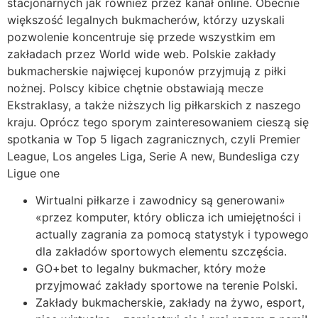
stacjonarnych jak również przez kanał online. Obecnie
większość legalnych bukmacherów, którzy uzyskali
pozwolenie koncentruje się przede wszystkim em
zakładach przez World wide web. Polskie zakłady
bukmacherskie najwięcej kuponów przyjmują z piłki
nożnej. Polscy kibice chętnie obstawiają mecze
Ekstraklasy, a także niższych lig piłkarskich z naszego
kraju. Oprócz tego sporym zainteresowaniem cieszą się
spotkania w Top 5 ligach zagranicznych, czyli Premier
League, Los angeles Liga, Serie A new, Bundesliga czy
Ligue one
Wirtualni piłkarze i zawodnicy są generowani»
«przez komputer, który oblicza ich umiejętności i
actually zagrania za pomocą statystyk i typowego
dla zakładów sportowych elementu szczęścia.
GO+bet to legalny bukmacher, który może
przyjmować zakłady sportowe na terenie Polski.
Zakłady bukmacherskie, zakłady na żywo, esport,