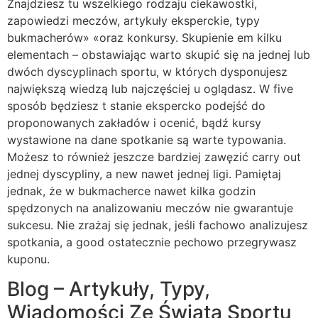
Znajdziesz tu wszelkiego rodzaju ciekawostki,
zapowiedzi meczów, artykuły eksperckie, typy
bukmacherów» «oraz konkursy. Skupienie em kilku
elementach – obstawiając warto skupić się na jednej lub
dwóch dyscyplinach sportu, w których dysponujesz
największą wiedzą lub najczęściej u oglądasz. W five
sposób będziesz t stanie ekspercko podejść do
proponowanych zakładów i ocenić, bądź kursy
wystawione na dane spotkanie są warte typowania.
Możesz to również jeszcze bardziej zawęzić carry out
jednej dyscypliny, a new nawet jednej ligi. Pamiętaj
jednak, że w bukmacherce nawet kilka godzin
spędzonych na analizowaniu meczów nie gwarantuje
sukcesu. Nie zrażaj się jednak, jeśli fachowo analizujesz
spotkania, a good ostatecznie pechowo przegrywasz
kuponu.
Blog – Artykuły, Typy,
Wiadomości Ze Świata Sportu