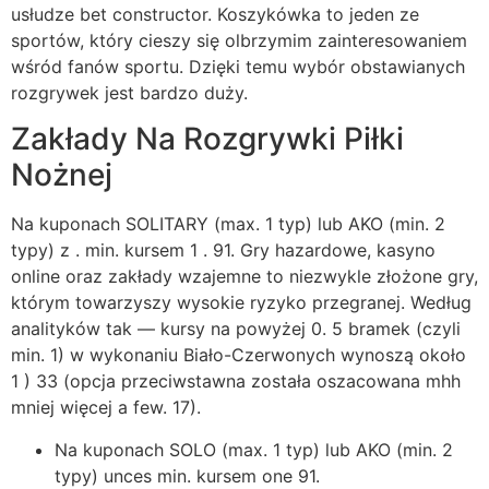
usłudze bet constructor. Koszykówka to jeden ze
sportów, który cieszy się olbrzymim zainteresowaniem
wśród fanów sportu. Dzięki temu wybór obstawianych
rozgrywek jest bardzo duży.
Zakłady Na Rozgrywki Piłki
Nożnej
Na kuponach SOLITARY (max. 1 typ) lub AKO (min. 2
typy) z . min. kursem 1 . 91. Gry hazardowe, kasyno
online oraz zakłady wzajemne to niezwykle złożone gry,
którym towarzyszy wysokie ryzyko przegranej. Według
analityków tak — kursy na powyżej 0. 5 bramek (czyli
min. 1) w wykonaniu Biało-Czerwonych wynoszą około
1 ) 33 (opcja przeciwstawna została oszacowana mhh
mniej więcej a few. 17).
Na kuponach SOLO (max. 1 typ) lub AKO (min. 2
typy) unces min. kursem one 91.