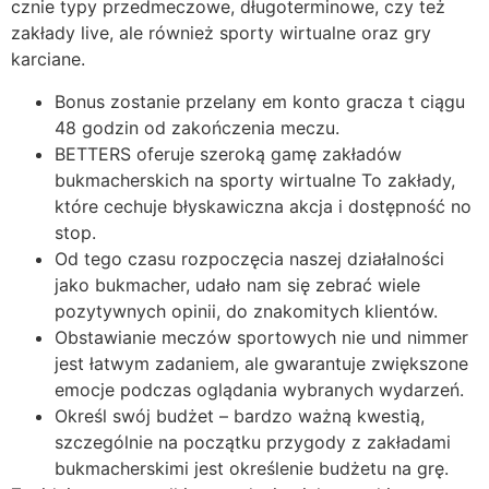
cznie typy przedmeczowe, długoterminowe, czy też
zakłady live, ale również sporty wirtualne oraz gry
karciane.
Bonus zostanie przelany em konto gracza t ciągu
48 godzin od zakończenia meczu.
BETTERS oferuje szeroką gamę zakładów
bukmacherskich na sporty wirtualne To zakłady,
które cechuje błyskawiczna akcja i dostępność no
stop.
Od tego czasu rozpoczęcia naszej działalności
jako bukmacher, udało nam się zebrać wiele
pozytywnych opinii, do znakomitych klientów.
Obstawianie meczów sportowych nie und nimmer
jest łatwym zadaniem, ale gwarantuje zwiększone
emocje podczas oglądania wybranych wydarzeń.
Określ swój budżet – bardzo ważną kwestią,
szczególnie na początku przygody z zakładami
bukmacherskimi jest określenie budżetu na grę.