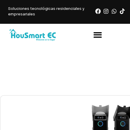
Soluciones tecnológicas residenciales y
empresariales
CERRADURAS &
CONTROLES DE
ACCESO