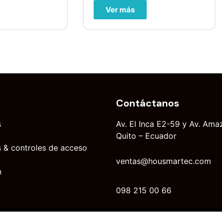
Ver más
Contáctanos
s
Av. El Inca E2-59 y Av. Ama
Quito – Ecuador
 & controles de acceso
ventas@housmartec.com
n
098 215 00 66