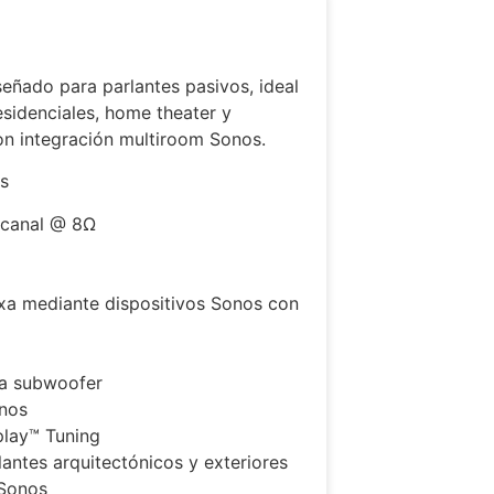
eñado para parlantes pasivos, ideal
esidenciales, home theater y
n integración multiroom Sonos.
es
 canal @ 8Ω
xa mediante dispositivos Sonos con
ra subwoofer
nos
play™ Tuning
antes arquitectónicos y exteriores
 Sonos