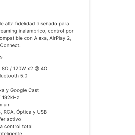
de alta fidelidad diseñado para
reaming inalámbrico, control por
ompatible con Alexa, AirPlay 2,
 Connect.
es
@ 8Ω / 120W x2 @ 4Ω
luetooth 5.0
xa y Google Cast
/ 192kHz
mium
, RCA, Óptica y USB
er activo
 control total
nteligente