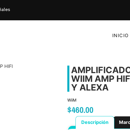
iales
INICIO
 HIFI
AMPLIFICADO
WIIM AMP HI
Y ALEXA
WiiM
$
460.00
Descripción
Mar