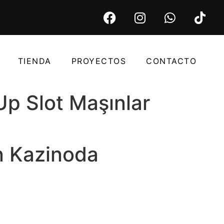
TIENDA
PROYECTOS
CONTACTO
p Slot Maşınlar
n Kazinoda