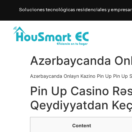
Soluciones tecnológicas residenciales y empresar
Azərbaycanda Onla
Azərbaycanda Onlayn Kazino Pin Up Pin Up Sl
Pin Up Casino Rəs
Qeydiyyatdan Keç
Content