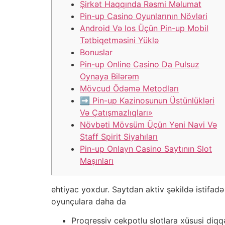
Şirkət Haqqında Rəsmi Məlumat
Pin-up Casino Oyunlarının Növləri
Android Və Ios Üçün Pin-up Mobil
Tətbiqetməsini Yüklə
Bonuslar
Pin-up Online Casino Da Pulsuz
Oynaya Bilərəm
Mövcud Ödəmə Metodları
➡️ Pin-up Kazinosunun Üstünlükləri
Və Çatışmazlıqları»
Növbəti Mövsüm Üçün Yeni Navi Və
Staff Spirit Siyahıları
Pin-up Onlayn Casino Saytının Slot
Maşınları
ehtiyac yoxdur. Saytdan aktiv şəkildə istifad
oyunçulara daha da
Proqressiv cekpotlu slotlara xüsusi diqqət