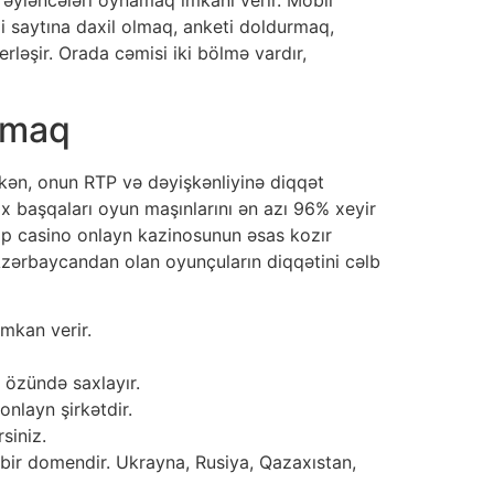
əyləncələri oynamaq imkanı verir. Mobil
 saytına daxil olmaq, anketi doldurmaq,
rləşir. Orada cəmisi iki bölmə vardır,
lmaq
rkən, onun RTP və dəyişkənliyinə diqqət
x başqaları oyun maşınlarını ən azı 96% xeyir
 Up casino onlayn kazinosunun əsas kozır
 Azərbaycandan olan oyunçuların diqqətini cəlb
imkan verir.
 özündə saxlayır.
nlayn şirkətdir.
siniz.
v bir domendir. Ukrayna, Rusiya, Qazaxıstan,